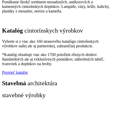
Ponúkame široký sortiment mosadzných, antikorových a
kamenných cintorínskych doplnkov. Lampáše, vázy, kríže, kalichy,
plastiky z mosadze, nereze a kameňa.
Katalóg
cintorínskych výrobkov
Vyberte si z viac ako 160 stranového katalógu cintorínskych
výrobkov našej ale aj partnerskej, zahraničnej produkcie.
*Katalóg obsahuje viac ako 1700 položiek rôznych druhov
štandardných ale aj exkluzívnych pomníkov, náhrobných tabúľ,
tvaroviek a doplnkov na hroby.
Prezrieť katalóg
Stavebná
architektúra
stavebné výrobky