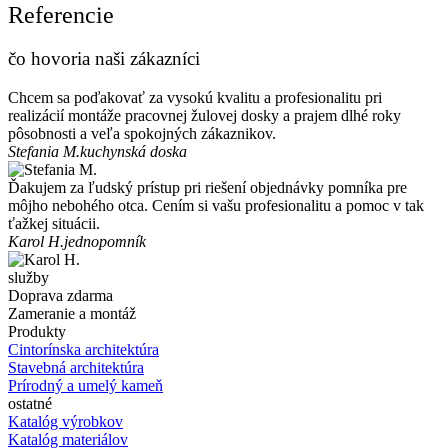
Referencie
čo hovoria naši zákazníci
Chcem sa poďakovať za vysokú kvalitu a profesionalitu pri
realizácií montáže pracovnej žulovej dosky a prajem dlhé roky
pôsobnosti a veľa spokojných zákaznikov.
Stefania M.
kuchynská doska
Ďakujem za ľudský prístup pri riešení objednávky pomníka pre
môjho nebohého otca. Cením si vašu profesionalitu a pomoc v tak
ťažkej situácii.
Karol H.
jednopomník
služby
Doprava zdarma
Zameranie a montáž
Produkty
Cintorínska architektúra
Stavebná architektúra
Prírodný a umelý kameň
ostatné
Katalóg výrobkov
Katalóg materiálov