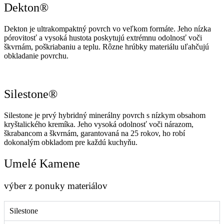
Dekton®
Dekton je ultrakompaktný povrch vo veľkom formáte. Jeho nízka
pórovitosť a vysoká hustota poskytujú extrémnu odolnosť voči
škvrnám, poškriabaniu a teplu. Rôzne hrúbky materiálu uľahčujú
obkladanie povrchu.
Silestone®
Silestone je prvý hybridný minerálny povrch s nízkym obsahom
kryštalického kremíka. Jeho vysoká odolnosť voči nárazom,
škrabancom a škvrnám, garantovaná na 25 rokov, ho robí
dokonalým obkladom pre každú kuchyňu.
Umelé Kamene
výber z ponuky materiálov
Silestone