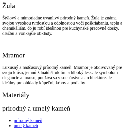
Žula
Štýlový a mimoriadne trvanlivý prírodný kameň. Žula je známa
svojou vysokou tvrdosťou a odolnosťou voči poškriabaniu, teplu a
chemikáliám, čo ju robí ideálnou pre kuchynské pracovné dosky,
dlažbu a vonkajšie obklady.
Mramor
Luxusný a nadčasový prírodný kameň. Mramor je obdivovaný pre
svoju krásu, jemnú žilnatú štruktúru a hlboký lesk. Je symbolom
elegancie a luxusu, používa sa v sochárstve a architektúre. Je
ideálny pre obklady kúpeľní, krbov a podlahy
Materiály
prírodný a umelý kameň
prírodný kameň
umelý kameň