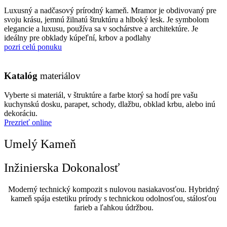
Luxusný a nadčasový prírodný kameň. Mramor je obdivovaný pre
svoju krásu, jemnú žilnatú štruktúru a hlboký lesk. Je symbolom
elegancie a luxusu, používa sa v sochárstve a architektúre. Je
ideálny pre obklady kúpeľní, krbov a podlahy
pozri celú ponuku
Katalóg
materiálov
Vyberte si materiál, v štruktúre a farbe ktorý sa hodí pre vašu
kuchynskú dosku, parapet, schody, dlažbu, obklad krbu, alebo inú
dekoráciu.
Prezrieť online
Umelý Kameň
Inžinierska Dokonalosť
Moderný technický kompozit s nulovou nasiakavosťou. Hybridný
kameň spája estetiku prírody s technickou odolnosťou, stálosťou
farieb a ľahkou údržbou.