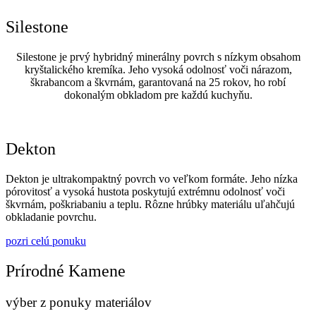
Silestone
Silestone je prvý hybridný minerálny povrch s nízkym obsahom
kryštalického kremíka. Jeho vysoká odolnosť voči nárazom,
škrabancom a škvrnám, garantovaná na 25 rokov, ho robí
dokonalým obkladom pre každú kuchyňu.
Dekton
Dekton je ultrakompaktný povrch vo veľkom formáte. Jeho nízka
pórovitosť a vysoká hustota poskytujú extrémnu odolnosť voči
škvrnám, poškriabaniu a teplu. Rôzne hrúbky materiálu uľahčujú
obkladanie povrchu.
pozri celú ponuku
Prírodné Kamene
výber z ponuky materiálov