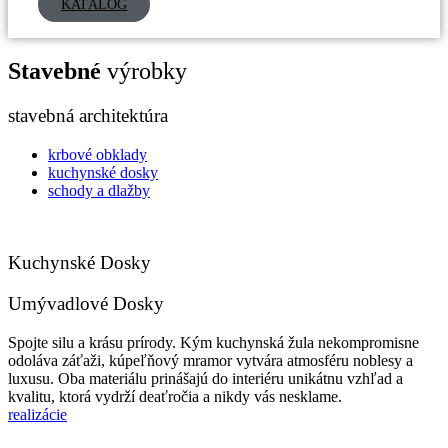
KATALÓG
Stavebné
výrobky
stavebná architektúra
krbové obklady
kuchynské dosky
schody a dlažby
Kuchynské Dosky
Umývadlové Dosky
Spojte silu a krásu prírody. Kým kuchynská žula nekompromisne
odoláva záťaži, kúpeľňový mramor vytvára atmosféru noblesy a
luxusu. Oba materiálu prinášajú do interiéru unikátnu vzhľad a
kvalitu, ktorá vydrží deaťročia a nikdy vás nesklame.
realizácie