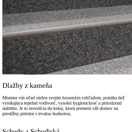
Dlažby z kameňa
Mramor vás očarí nielen svojim luxusným vzhľadom, ponúka tiež
vynikajúcu tepelnú vodivosť, vysokú hygienickosť a prirodzenú
stabilitu. Je to investícia do krásy, ktorá premení váš domov na
prestížny priestor s trvalou hodnotou.
Schody a Schodiská