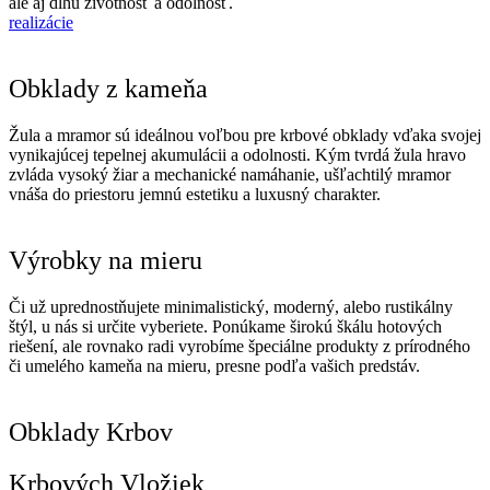
ale aj dlhú životnosť a odolnosť.
realizácie
Obklady z kameňa
Žula a mramor sú ideálnou voľbou pre krbové obklady vďaka svojej
vynikajúcej tepelnej akumulácii a odolnosti. Kým tvrdá žula hravo
zvláda vysoký žiar a mechanické namáhanie, ušľachtilý mramor
vnáša do priestoru jemnú estetiku a luxusný charakter.
Výrobky na mieru
Či už uprednostňujete minimalistický, moderný, alebo rustikálny
štýl, u nás si určite vyberiete. Ponúkame širokú škálu hotových
riešení, ale rovnako radi vyrobíme špeciálne produkty z prírodného
či umelého kameňa na mieru, presne podľa vašich predstáv.
Obklady Krbov
Krbových Vložiek