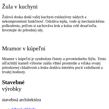
Žula v kuchyni
Žulová doska dodá vašej kuchyni exkluzívny nádych a
nekompromisnú funkčnosť. Odoláva teplu, vode aj mechanickému
poškodeniu, pričom si zachováva lesk a krásu celé desaťročia.
Investujte do prírodnej sily.
Mramor v kúpeľni
Mramor v kúpeľni je symbolom čistoty a prvotriedneho štýlu. Tento
ušľachtilý kameň výborne znáša vlhké prostredie a vďaka svojej
prirodzenej chladivosti a lesku dodáva interiéru pocit vzdušnosti a
trvalej hodnoty.
Stavebné
výrobky
stavebná architektúra