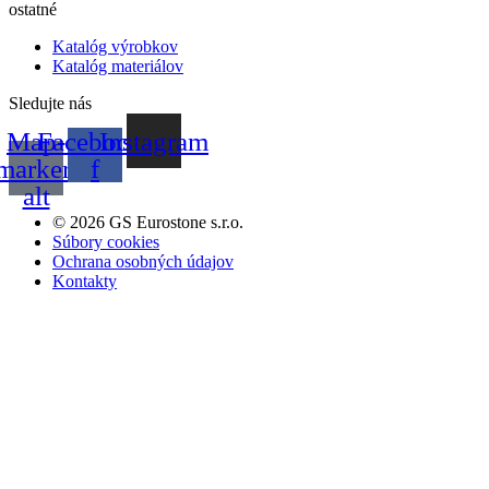
ostatné
Katalóg výrobkov
Katalóg materiálov
Sledujte nás
Map-
Facebook-
Instagram
marker-
f
alt
© 2026 GS Eurostone s.r.o.
Súbory cookies​
Ochrana osobných údajov
Kontakty