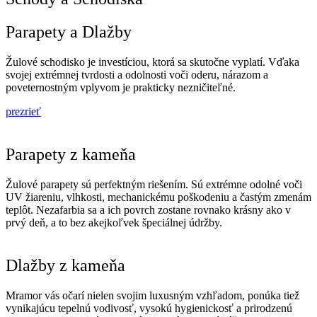
Parapety a Dlažby
Žulové schodisko je investíciou, ktorá sa skutočne vyplatí. Vďaka
svojej extrémnej tvrdosti a odolnosti voči oderu, nárazom a
poveternostným vplyvom je prakticky nezničiteľné.
prezrieť
Parapety z kameňa
Žulové parapety sú perfektným riešením. Sú extrémne odolné voči
UV žiareniu, vlhkosti, mechanickému poškodeniu a častým zmenám
teplôt. Nezafarbia sa a ich povrch zostane rovnako krásny ako v
prvý deň, a to bez akejkoľvek špeciálnej údržby.
Dlažby z kameňa
Mramor vás očarí nielen svojim luxusným vzhľadom, ponúka tiež
vynikajúcu tepelnú vodivosť, vysokú hygienickosť a prirodzenú