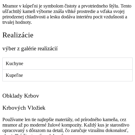
Mramor v kúpeľni je symbolom čistoty a prvotriedneho štýlu. Tento
ušľachtilý kameň výborne znáša vlhké prostredie a vďaka svojej
prirodzenej chladivosti a lesku dodáva interiéru pocit vzdušnosti a
trvalej hodnoty.
Realizácie
výber z galérie realizácií
Kuchyne
Kupeľne
Obklady Krbov
Krbových Vložiek
Používame len tie najlepšie materiály, od prírodného kameňa, cez
mramor až po moderné žulové kompozity. Každý kus je starostlivo
opracovaný s dôrazom na detail, čo zaručuje vizuálnu dokonalosť,