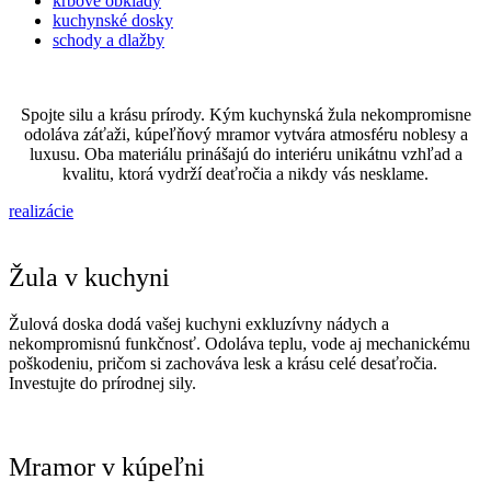
krbové obklady
kuchynské dosky
schody a dlažby
Spojte silu a krásu prírody. Kým kuchynská žula nekompromisne
odoláva záťaži, kúpeľňový mramor vytvára atmosféru noblesy a
luxusu. Oba materiálu prinášajú do interiéru unikátnu vzhľad a
kvalitu, ktorá vydrží deaťročia a nikdy vás nesklame.
realizácie
Žula v kuchyni
Žulová doska dodá vašej kuchyni exkluzívny nádych a
nekompromisnú funkčnosť. Odoláva teplu, vode aj mechanickému
poškodeniu, pričom si zachováva lesk a krásu celé desaťročia.
Investujte do prírodnej sily.
Mramor v kúpeľni