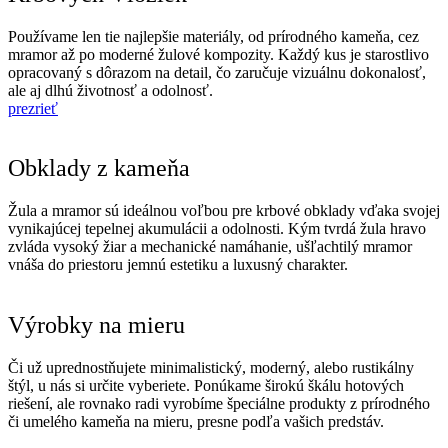
Používame len tie najlepšie materiály, od prírodného kameňa, cez
mramor až po moderné žulové kompozity. Každý kus je starostlivo
opracovaný s dôrazom na detail, čo zaručuje vizuálnu dokonalosť,
ale aj dlhú životnosť a odolnosť.
prezrieť
Obklady z kameňa
Žula a mramor sú ideálnou voľbou pre krbové obklady vďaka svojej
vynikajúcej tepelnej akumulácii a odolnosti. Kým tvrdá žula hravo
zvláda vysoký žiar a mechanické namáhanie, ušľachtilý mramor
vnáša do priestoru jemnú estetiku a luxusný charakter.
Výrobky na mieru
Či už uprednostňujete minimalistický, moderný, alebo rustikálny
štýl, u nás si určite vyberiete. Ponúkame širokú škálu hotových
riešení, ale rovnako radi vyrobíme špeciálne produkty z prírodného
či umelého kameňa na mieru, presne podľa vašich predstáv.